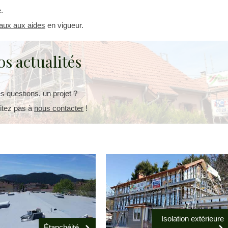
.
avaux aux aides
en vigueur.
os actualités
s questions, un projet ?
itez pas à
nous contacter
!
Isolation extérieure
Étanchéité