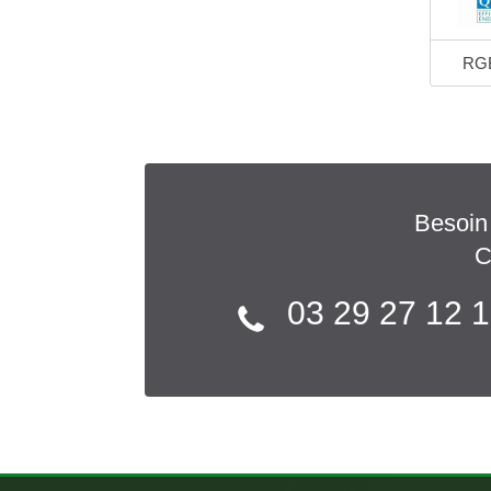
RGE
Besoin
C
03 29 27 12 