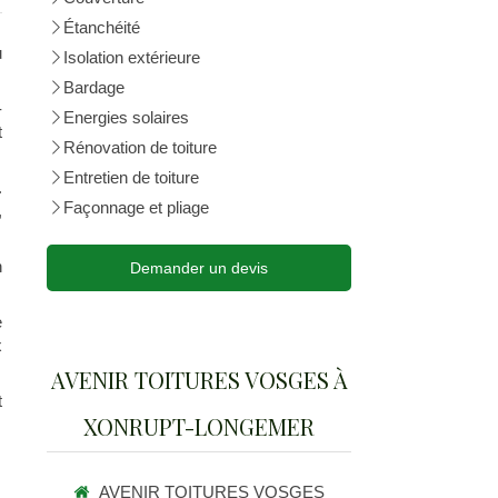
Étanchéité
u
Isolation extérieure
Bardage
-
Energies solaires
t
Rénovation de toiture
Entretien de toiture
.
Façonnage et pliage
,
n
Demander un devis
e
x
AVENIR TOITURES VOSGES À
t
XONRUPT-LONGEMER
AVENIR TOITURES VOSGES