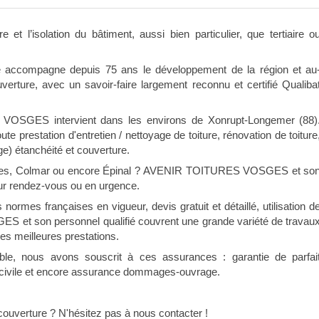
et l’isolation du bâtiment, aussi bien particulier, que tertiaire o
se accompagne depuis 75 ans le développement de la région et au
rture, avec un savoir-faire largement reconnu et certifié Qualiba
VOSGES intervient dans les environs de Xonrupt-Longemer (88)
ute prestation d'entretien / nettoyage de toiture, rénovation de toiture
ge) étanchéité et couverture.
osges, Colmar ou encore Épinal ? AVENIR TOITURES VOSGES et so
sur rendez-vous ou en urgence.
 normes françaises en vigueur, devis gratuit et détaillé, utilisation d
 et son personnel qualifié couvrent une grande variété de travau
es meilleures prestations.
ble, nous avons souscrit à ces assurances : garantie de parfai
 civile et encore assurance dommages-ouvrage.
couverture ? N'hésitez pas à nous contacter !