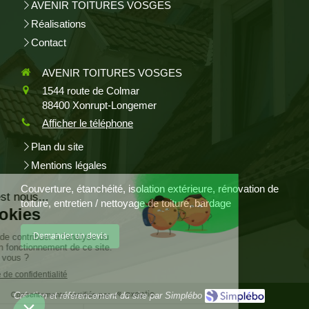
AVENIR TOITURES VOSGES
Réalisations
Contact
AVENIR TOITURES VOSGES
1544 route de Colmar
88400
Xonrupt-Longemer
Afficher le téléphone
Plan du site
Mentions légales
Couverture, étanchéité, isolation extérieure, rénovation de
toiture, entretien / nettoyage de toiture, bardage
Demander un devis
Création et référencement du site par Simplébo